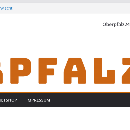
rwischt
th einzubrechen
iden
Oberpfalz24
h zu Gast im
KETSHOP
IMPRESSUM