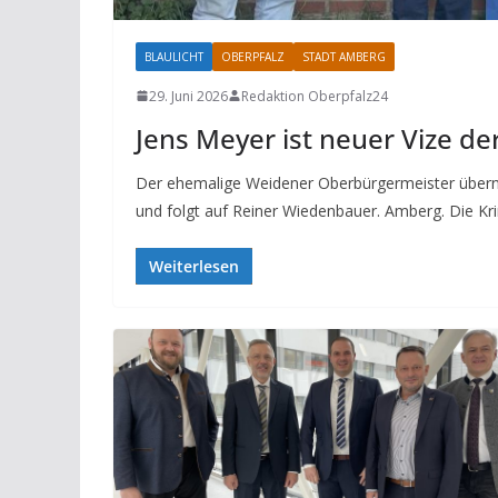
BLAULICHT
OBERPFALZ
STADT AMBERG
29. Juni 2026
Redaktion Oberpfalz24
Jens Meyer ist neuer Vize d
Der ehemalige Weidener Oberbürgermeister übernim
und folgt auf Reiner Wiedenbauer. Amberg. Die Kr
Weiterlesen