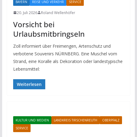
BAYERN
REISE UND VERKEHR
SERVICE
20. Juli 2026
Roland Wellenhöfer
Vorsicht bei
Urlaubsmitbringseln
Zoll informiert über Freimengen, Artenschutz und
verbotene Souvenirs NÜRNBERG. Eine Muschel vom
Strand, eine Koralle als Dekoration oder landestypische
Lebensmittel:
Weiterlesen
KULTUR UND MEDIEN
LANDKREIS TIRSCHENREUTH
OBERPFALZ
SERVICE