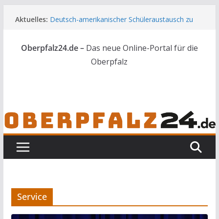
Zum
Aktuelles:
Deutsch-amerikanischer Schüleraustausch zu
Inhalt
Gast im Landratsamt
springen
Wenn selbst der Polizeialltag kurios wird
Oberpfalz24.de –
Das neue Online-Portal für die
Unbekannte versuchen in Gebäude in Reuth
einzubrechen
Oberpfalz
Audi prallt gegen Brückengeländer in Weiden
Ortsumgehung Waldershof ist eröffnet
Service