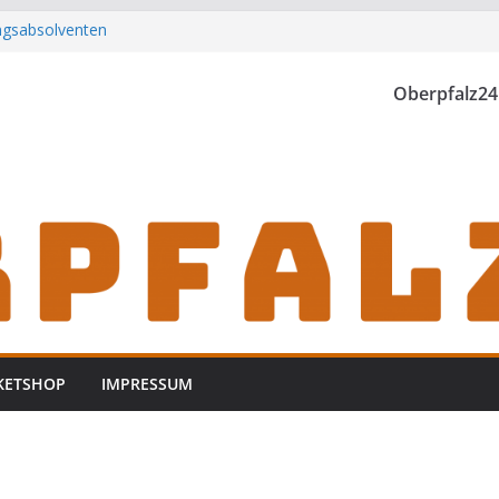
ungsabsolventen
h zu Gast im
Oberpfalz24
rwischt
zt
KETSHOP
IMPRESSUM