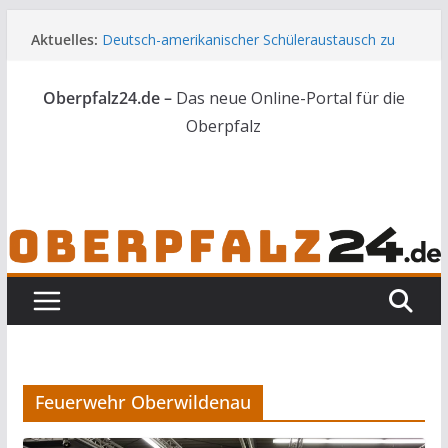
Zum
Aktuelles:
Deutsch-amerikanischer Schüleraustausch zu
Inhalt
Gast im Landratsamt
springen
Wenn selbst der Polizeialltag kurios wird
Oberpfalz24.de –
Das neue Online-Portal für die
Unbekannte versuchen in Gebäude in Reuth
einzubrechen
Oberpfalz
Audi prallt gegen Brückengeländer in Weiden
Ortsumgehung Waldershof ist eröffnet
Feuerwehr Oberwildenau