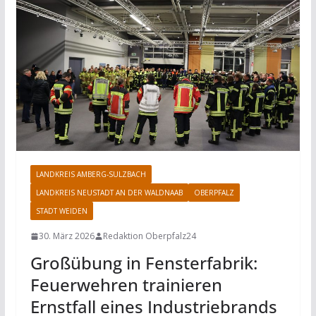
LANDKREIS AMBERG-SULZBACH
LANDKREIS NEUSTADT AN DER WALDNAAB
OBERPFALZ
STADT WEIDEN
30. März 2026
Redaktion Oberpfalz24
Großübung in Fensterfabrik:
Feuerwehren trainieren
Ernstfall eines Industriebrands