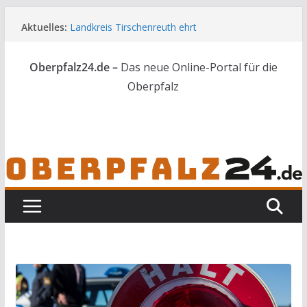
Zum
Aktuelles:
Landkreis Tirschenreuth ehrt
Inhalt
Weiterbildungsabsolventen
springen
Ortsumgehung Waldershof ist eröffnet
Oberpfalz24.de –
Das neue Online-Portal für die
Deutsch-amerikanischer Schüleraustausch zu
Gast im Landratsamt
Oberpfalz
Vater und Sohn mit Waffen und Böllern erwischt
Frau in Weiden mit Messer schwer verletzt