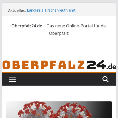
Zum
Aktuelles:
Landkreis Tirschenreuth ehrt
Inhalt
Weiterbildungsabsolventen
springen
Ortsumgehung Waldershof ist eröffnet
Oberpfalz24.de –
Das neue Online-Portal für die
Deutsch-amerikanischer Schüleraustausch zu
Gast im Landratsamt
Oberpfalz
Vater und Sohn mit Waffen und Böllern erwischt
Frau in Weiden mit Messer schwer verletzt