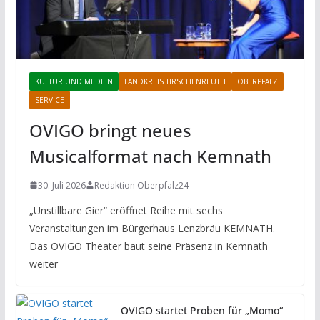
KULTUR UND MEDIEN
LANDKREIS TIRSCHENREUTH
OBERPFALZ
SERVICE
OVIGO bringt neues
Musicalformat nach Kemnath
30. Juli 2026
Redaktion Oberpfalz24
„Unstillbare Gier“ eröffnet Reihe mit sechs
Veranstaltungen im Bürgerhaus Lenzbräu KEMNATH.
Das OVIGO Theater baut seine Präsenz in Kemnath
weiter
OVIGO startet Proben für „Momo“