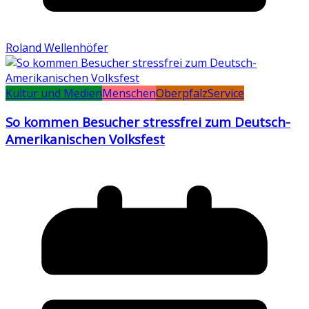
Roland Wellenhöfer
Kultur und Medien
Menschen
Oberpfalz
Service
So kommen Besucher stressfrei zum Deutsch-
Amerikanischen Volksfest