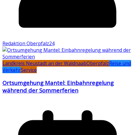
Redaktion Oberpfalz24
Landkreis Neustadt an der Waldnaab
Oberpfalz
Reise und
Verkehr
Service
Ortsumgehung Mantel: Einbahnregelung
während der Sommerferien