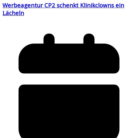
Werbeagentur CP2 schenkt Klinikclowns ein
Lächeln