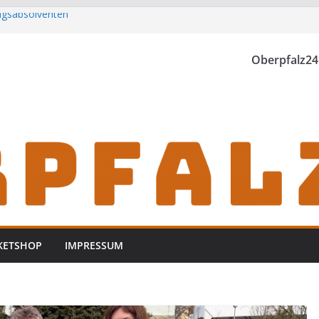
ungsabsolventen
h zu Gast im
Oberpfalz24
rwischt
zt
KETSHOP
IMPRESSUM