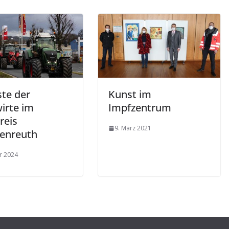
ste der
Kunst im
irte im
Impfzentrum
reis
9. März 2021
henreuth
ar 2024