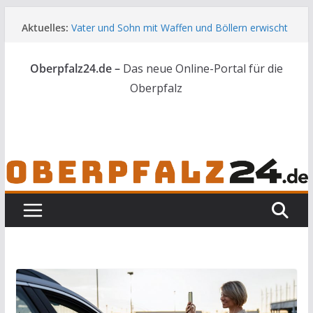
Zum
Aktuelles:
Vater und Sohn mit Waffen und Böllern erwischt
Inhalt
Unbekannte versuchen in Gebäude in Reuth
springen
einzubrechen
Oberpfalz24.de –
Das neue Online-Portal für die
Audi prallt gegen Brückengeländer in Weiden
Ortsumgehung Waldershof ist eröffnet
Oberpfalz
Deutsch-amerikanischer Schüleraustausch zu
Gast im Landratsamt