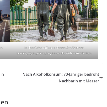
es
In den Ortschaften in denen das Wasser
zurückgegangen ist, beginnen die Aufräumarbeiten.
in
Nach Alkoholkonsum: 70-Jähriger bedroht
Nachbarin mit Messer
len