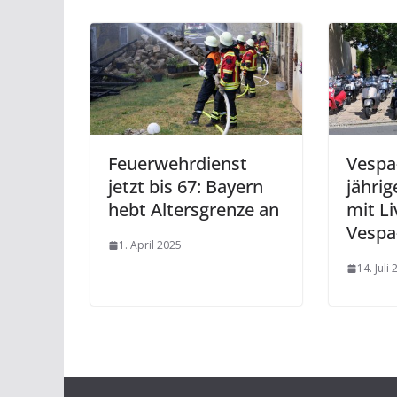
Feuerwehrdienst
Vespa-
jetzt bis 67: Bayern
jähri
hebt Altersgrenze an
mit L
Vespa
1. April 2025
14. Juli