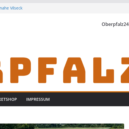
nahe Vilseck
t der Landwirtschaft
unden
Oberpfalz24
stock bei Waidhaus
 Vohenstrauß aus
KETSHOP
IMPRESSUM