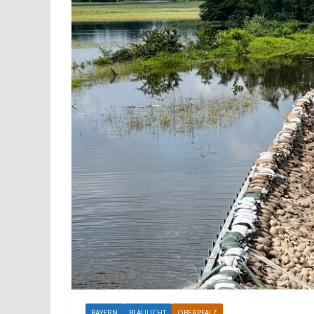
BAYERN
BLAULICHT
OBERPFALZ