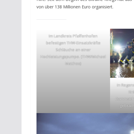
von über 138 Millionen Euro organisiert.
Im Landkreis Pfaffenhofen
befestigen THW-Einsatzkräfte
Schläuche an einer
Hochleistungspumpe. (THW/Michael
Matthes)
In Regens
Krä
Dammsiche
gebrach