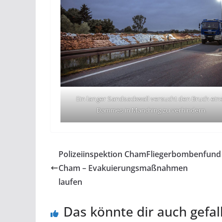
Ein langer Sandsackwall versucht den Bruch ein
Dammes in Manching zu verhindern.
Polizeiinspektion ChamFliegerbombenfund 
Cham – Evakuierungsmaßnahmen
laufen
Das könnte dir auch gefal