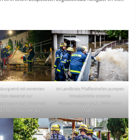
burg wird mit vereinten
Im Landkreis Pfaffenhofen pumpen
ften Material zur
Einsatzkräfte enorme
rung an den Einsatzort
Wassermassen ab.(THW/Michael
t. (THW/Marcel Holler)
Matthes)