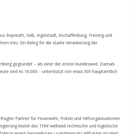
 Bayreuth, Selb, Ingolstadt, Aschaffenburg, Freising und
en treu. Ein Beleg für die starke Verankerung der
rnberg gegründet – als einer der ersten bundesweit. Damals
eute sind es 16.000 – unterstützt von etwa 300 hauptamtlich
agter Partner für Feuerwehr, Polizei und Hilfsorganisationen
regierung leistet das THW weltweit technische und logistische
THW in einem beispiellosen Logistikeinsatz Hilfsgüter im Wert