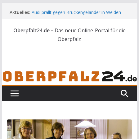
Zum
Aktuelles:
Audi prallt gegen Brückengeländer in Weiden
Inhalt
Feldbrand bei Waldsassen schnell unter
springen
Kontrolle
Oberpfalz24.de –
Das neue Online-Portal für die
Kindergeburtstag endet für Erwachsene im
Polizeigewahrsam
Oberpfalz
Wenn selbst der Polizeialltag kurios wird
Unbekannte versuchen in Gebäude in Reuth
einzubrechen