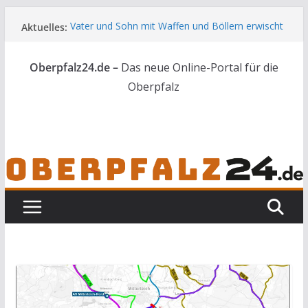
Zum
Aktuelles:
Vater und Sohn mit Waffen und Böllern erwischt
Inhalt
Unbekannte versuchen in Gebäude in Reuth
springen
einzubrechen
Oberpfalz24.de –
Das neue Online-Portal für die
Audi prallt gegen Brückengeländer in Weiden
Ortsumgehung Waldershof ist eröffnet
Oberpfalz
Deutsch-amerikanischer Schüleraustausch zu
Gast im Landratsamt