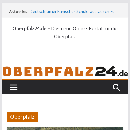
Zum
Aktuelles:
Deutsch-amerikanischer Schüleraustausch zu
Inhalt
Gast im Landratsamt
springen
Wenn selbst der Polizeialltag kurios wird
Oberpfalz24.de –
Das neue Online-Portal für die
Unbekannte versuchen in Gebäude in Reuth
einzubrechen
Oberpfalz
Audi prallt gegen Brückengeländer in Weiden
Ortsumgehung Waldershof ist eröffnet
Oberpfalz