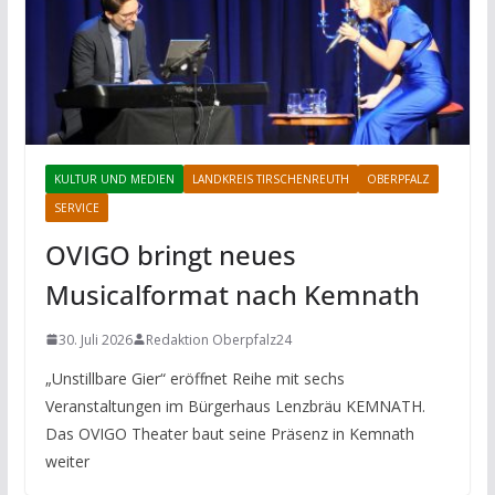
KULTUR UND MEDIEN
LANDKREIS TIRSCHENREUTH
OBERPFALZ
SERVICE
OVIGO bringt neues
Musicalformat nach Kemnath
30. Juli 2026
Redaktion Oberpfalz24
„Unstillbare Gier“ eröffnet Reihe mit sechs
Veranstaltungen im Bürgerhaus Lenzbräu KEMNATH.
Das OVIGO Theater baut seine Präsenz in Kemnath
weiter