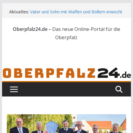
Zum
Aktuelles:
Vater und Sohn mit Waffen und Böllern erwischt
Inhalt
Unbekannte versuchen in Gebäude in Reuth
springen
einzubrechen
Oberpfalz24.de –
Das neue Online-Portal für die
Audi prallt gegen Brückengeländer in Weiden
Ortsumgehung Waldershof ist eröffnet
Oberpfalz
Deutsch-amerikanischer Schüleraustausch zu
Gast im Landratsamt