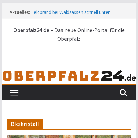
Zum
Aktuelles:
Feldbrand bei Waldsassen schnell unter
Inhalt
Kontrolle
springen
Sexueller Übergriff auf Uber-Fahrerin
Oberpfalz24.de –
Das neue Online-Portal für die
Falscher Führerschein bei Kontrolle
Flüssiges Glas tritt in Mitterteicher Werk aus
Oberpfalz
Großbrand im Manteler Forst: Rund drei Hektar
Wald betroffen
Bleikristall