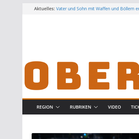
Zum
Aktuelles:
Vater und Sohn mit Waffen und Böllern e
Unbekannte versuchen in Gebäude in Reu
Inhalt
Audi prallt gegen Brückengeländer in We
springen
Ortsumgehung Waldershof ist eröffnet
Deutsch-amerikanischer Schüleraustausc
Landratsamt
REGION
RUBRIKEN
VIDEO
TIC