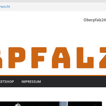
rwischt
th einzubrechen
iden
Oberpfalz24
h zu Gast im
KETSHOP
IMPRESSUM