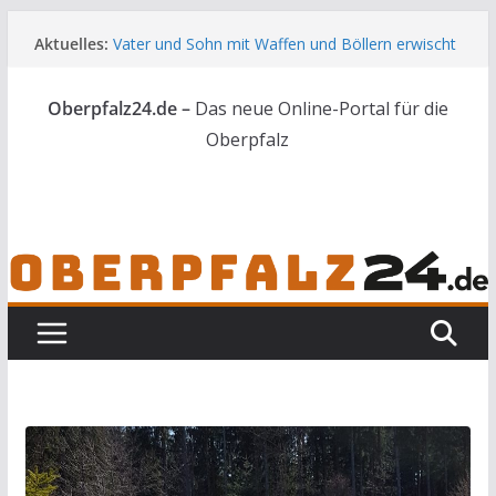
Zum
Aktuelles:
Vater und Sohn mit Waffen und Böllern erwischt
Inhalt
Unbekannte versuchen in Gebäude in Reuth
springen
einzubrechen
Oberpfalz24.de –
Das neue Online-Portal für die
Audi prallt gegen Brückengeländer in Weiden
Ortsumgehung Waldershof ist eröffnet
Oberpfalz
Deutsch-amerikanischer Schüleraustausch zu
Gast im Landratsamt