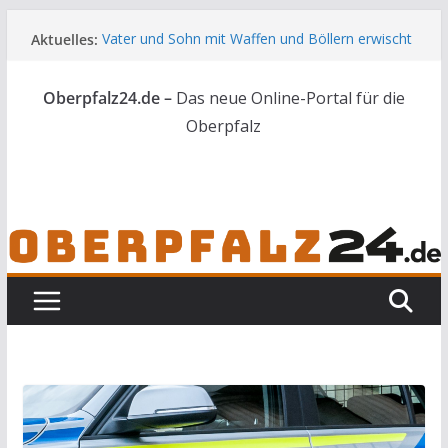
Zum
Aktuelles:
Vater und Sohn mit Waffen und Böllern erwischt
Inhalt
Unbekannte versuchen in Gebäude in Reuth
springen
einzubrechen
Oberpfalz24.de –
Das neue Online-Portal für die
Audi prallt gegen Brückengeländer in Weiden
Ortsumgehung Waldershof ist eröffnet
Oberpfalz
Deutsch-amerikanischer Schüleraustausch zu
Gast im Landratsamt