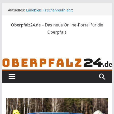
Frau in Weiden mit Messer schwer verletzt
Zum
Aktuelles:
Landkreis Tirschenreuth ehrt
Inhalt
Weiterbildungsabsolventen
springen
Ortsumgehung Waldershof ist eröffnet
Oberpfalz24.de –
Das neue Online-Portal für die
Deutsch-amerikanischer Schüleraustausch zu
Gast im Landratsamt
Oberpfalz
Vater und Sohn mit Waffen und Böllern erwischt