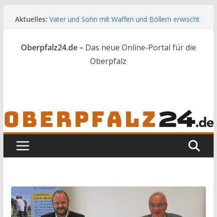
Zum
Aktuelles:
Vater und Sohn mit Waffen und Böllern erwischt
Inhalt
Unbekannte versuchen in Gebäude in Reuth
springen
einzubrechen
Oberpfalz24.de –
Das neue Online-Portal für die
Audi prallt gegen Brückengeländer in Weiden
Ortsumgehung Waldershof ist eröffnet
Oberpfalz
Deutsch-amerikanischer Schüleraustausch zu
Gast im Landratsamt