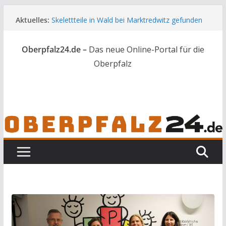
Zum
Aktuelles:
Skelettteile in Wald bei Marktredwitz gefunden
Inhalt
Gesuchter Mann mit Messern und Schlagstock
springen
bei Waidhaus gestoppt
Oberpfalz24.de –
Das neue Online-Portal für die
Feuerwerkskörper löst Flächenbrand bei
Vohenstrauß aus
Oberpfalz
Zwei Schwerverletzte bei Motorradunfall nahe
Vilseck
44 Nachwuchskräfte starten in die Zukunft der
Landwirtschaft