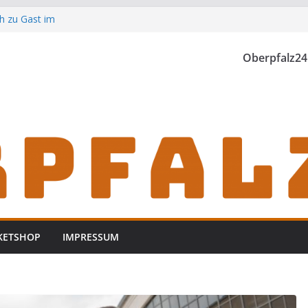
h zu Gast im
Oberpfalz24
th einzubrechen
iden
KETSHOP
IMPRESSUM