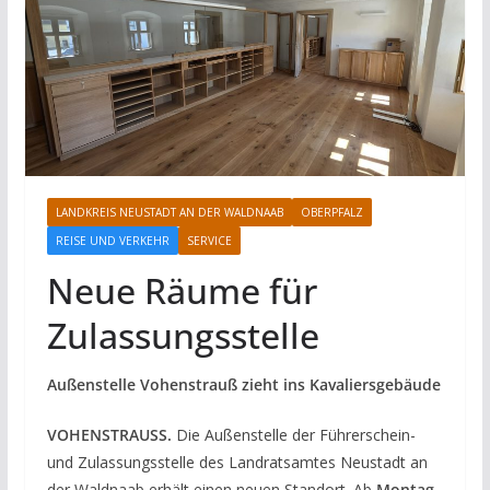
LANDKREIS NEUSTADT AN DER WALDNAAB
OBERPFALZ
REISE UND VERKEHR
SERVICE
Neue Räume für
Zulassungsstelle
Außenstelle Vohenstrauß zieht ins Kavaliersgebäude
VOHENSTRAUSS.
Die Außenstelle der Führerschein-
und Zulassungsstelle des Landratsamtes Neustadt an
der Waldnaab erhält einen neuen Standort. Ab
Montag,