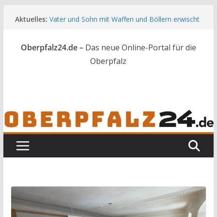
Zum
Aktuelles:
Vater und Sohn mit Waffen und Böllern erwischt
Inhalt
Unbekannte versuchen in Gebäude in Reuth
springen
einzubrechen
Oberpfalz24.de –
Das neue Online-Portal für die
Audi prallt gegen Brückengeländer in Weiden
Ortsumgehung Waldershof ist eröffnet
Oberpfalz
Deutsch-amerikanischer Schüleraustausch zu
Gast im Landratsamt