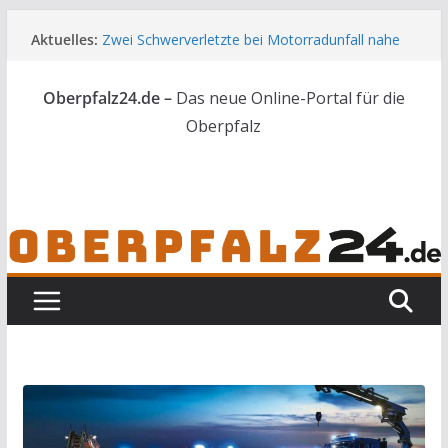
Zum
Aktuelles:
Zwei Schwerverletzte bei Motorradunfall nahe
Inhalt
Vilseck
springen
44 Nachwuchskräfte starten in die Zukunft der
Oberpfalz24.de –
Das neue Online-Portal für die
Landwirtschaft
Skelettteile in Wald bei Marktredwitz gefunden
Oberpfalz
Gesuchter Mann mit Messern und Schlagstock
bei Waidhaus gestoppt
Feuerwerkskörper löst Flächenbrand bei
Vohenstrauß aus