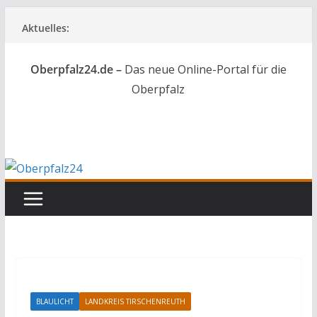
Zum
Aktuelles:
Inhalt
springen
Oberpfalz24.de –
Das neue Online-Portal für die
Oberpfalz
BLAULICHT
LANDKREIS TIRSCHENREUTH