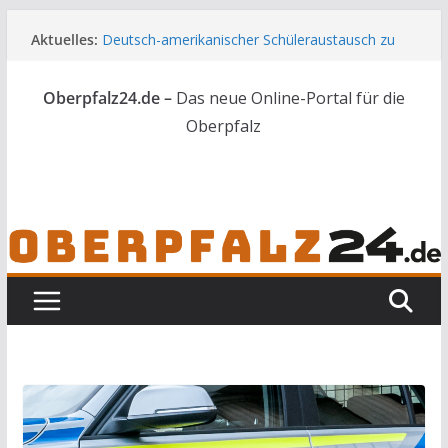
Zum
Aktuelles:
Deutsch-amerikanischer Schüleraustausch zu
Inhalt
Gast im Landratsamt
springen
Wenn selbst der Polizeialltag kurios wird
Oberpfalz24.de –
Das neue Online-Portal für die
Unbekannte versuchen in Gebäude in Reuth
einzubrechen
Oberpfalz
Audi prallt gegen Brückengeländer in Weiden
Ortsumgehung Waldershof ist eröffnet