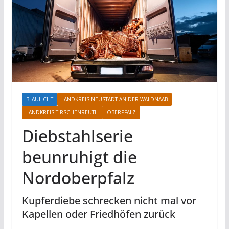
BLAULICHT
LANDKREIS NEUSTADT AN DER WALDNAAB
LANDKREIS TIRSCHENREUTH
OBERPFALZ
Diebstahlserie
beunruhigt die
Nordoberpfalz
Kupferdiebe schrecken nicht mal vor
Kapellen oder Friedhöfen zurück