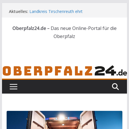
Zum
Aktuelles:
Landkreis Tirschenreuth ehrt
Inhalt
Weiterbildungsabsolventen
springen
Ortsumgehung Waldershof ist eröffnet
Oberpfalz24.de –
Das neue Online-Portal für die
Deutsch-amerikanischer Schüleraustausch zu
Gast im Landratsamt
Oberpfalz
Vater und Sohn mit Waffen und Böllern erwischt
Frau in Weiden mit Messer schwer verletzt