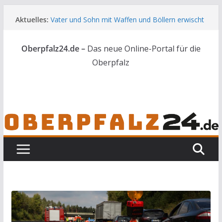
Zum
Aktuelles:
Vater und Sohn mit Waffen und Böllern erwischt
Inhalt
Unbekannte versuchen in Gebäude in Reuth
springen
einzubrechen
Oberpfalz24.de –
Das neue Online-Portal für die
Audi prallt gegen Brückengeländer in Weiden
Ortsumgehung Waldershof ist eröffnet
Oberpfalz
Deutsch-amerikanischer Schüleraustausch zu
Gast im Landratsamt