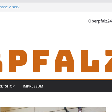
nahe Vilseck
t der Landwirtschaft
unden
Oberpfalz24
stock bei Waidhaus
 Vohenstrauß aus
KETSHOP
IMPRESSUM