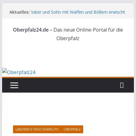
Zum
Aktuelles:
Vater und Sohn mit Waffen und Böllern erwischt
Inhalt
Unbekannte versuchen in Gebäude in Reuth
springen
einzubrechen
Oberpfalz24.de –
Das neue Online-Portal für die
Audi prallt gegen Brückengeländer in Weiden
Ortsumgehung Waldershof ist eröffnet
Oberpfalz
Deutsch-amerikanischer Schüleraustausch zu
Gast im Landratsamt
LANDKREIS TIRSCHENREUTH
OBERPFALZ