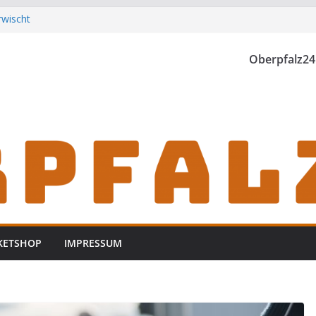
rwischt
th einzubrechen
iden
Oberpfalz24
h zu Gast im
KETSHOP
IMPRESSUM