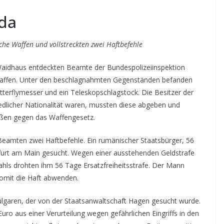
 da
he Waffen und vollstreckten zwei Haftbefehle
Waidhaus entdeckten Beamte der Bundespolizeiinspektion
affen. Unter den beschlagnahmten Gegenständen befanden
utterflymesser und ein Teleskopschlagstock. Die Besitzer der
edlicher Nationalität waren, mussten diese abgeben und
ößen gegen das Waffengesetz.
 Beamten zwei Haftbefehle. Ein rumänischer Staatsbürger, 56
kfurt am Main gesucht. Wegen einer ausstehenden Geldstrafe
ahls drohten ihm 56 Tage Ersatzfreiheitsstrafe. Der Mann
somit die Haft abwenden.
Bulgaren, der von der Staatsanwaltschaft Hagen gesucht wurde.
ro aus einer Verurteilung wegen gefährlichen Eingriffs in den