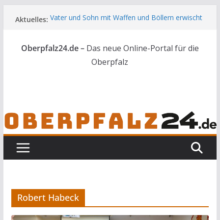
Zum
Vater und Sohn mit Waffen und Böllern erwischt
Aktuelles:
Inhalt
Unbekannte versuchen in Gebäude in Reuth
springen
einzubrechen
Oberpfalz24.de –
Das neue Online-Portal für die
Audi prallt gegen Brückengeländer in Weiden
Ortsumgehung Waldershof ist eröffnet
Oberpfalz
Deutsch-amerikanischer Schüleraustausch zu
Gast im Landratsamt
Robert Habeck