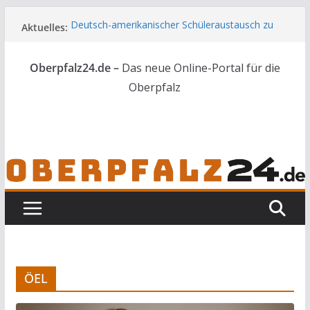
Zum
Deutsch-amerikanischer Schüleraustausch zu
Aktuelles:
Inhalt
Gast im Landratsamt
springen
Wenn selbst der Polizeialltag kurios wird
Oberpfalz24.de –
Das neue Online-Portal für die
Unbekannte versuchen in Gebäude in Reuth
einzubrechen
Oberpfalz
Audi prallt gegen Brückengeländer in Weiden
Ortsumgehung Waldershof ist eröffnet
ÖEL