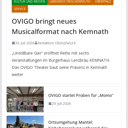
KULTUR UND MEDIEN
LANDKREIS TIRSCHENREUTH
OBERPFALZ
SERVICE
OVIGO bringt neues
Musicalformat nach Kemnath
30. Juli 2026
Redaktion Oberpfalz24
„Unstillbare Gier“ eröffnet Reihe mit sechs
Veranstaltungen im Bürgerhaus Lenzbräu KEMNATH.
Das OVIGO Theater baut seine Präsenz in Kemnath
weiter
OVIGO startet Proben für „Momo“
29. Juli 2026
Ortsumgehung Mantel: