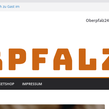
h zu Gast im
Oberpfalz24
th einzubrechen
iden
KETSHOP
IMPRESSUM