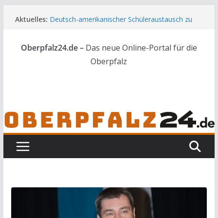
Zum
Aktuelles:
Deutsch-amerikanischer Schüleraustausch zu
Inhalt
Gast im Landratsamt
springen
Wenn selbst der Polizeialltag kurios wird
Oberpfalz24.de –
Das neue Online-Portal für die
Unbekannte versuchen in Gebäude in Reuth
einzubrechen
Oberpfalz
Audi prallt gegen Brückengeländer in Weiden
Ortsumgehung Waldershof ist eröffnet