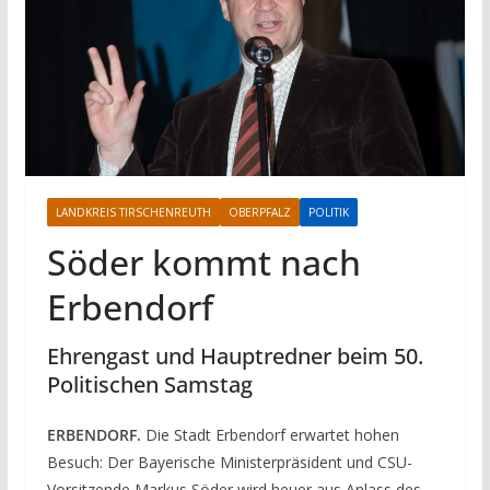
LANDKREIS TIRSCHENREUTH
OBERPFALZ
POLITIK
Söder kommt nach
Erbendorf
Ehrengast und Hauptredner beim 50.
Politischen Samstag
ERBENDORF.
Die Stadt Erbendorf erwartet hohen
Besuch: Der Bayerische Ministerpräsident und CSU-
Vorsitzende Markus Söder wird heuer aus Anlass des