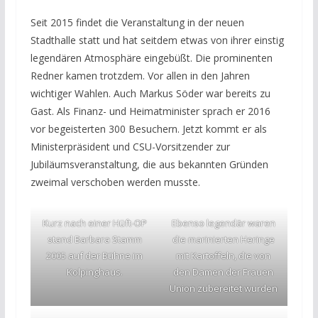
Seit 2015 findet die Veranstaltung in der neuen
Stadthalle statt und hat seitdem etwas von ihrer einstig
legendären Atmosphäre eingebüßt. Die prominenten
Redner kamen trotzdem. Vor allen in den Jahren
wichtiger Wahlen. Auch Markus Söder war bereits zu
Gast. Als Finanz- und Heimatminister sprach er 2016
vor begeisterten 300 Besuchern. Jetzt kommt er als
Ministerpräsident und CSU-Vorsitzender zur
Jubiläumsveranstaltung, die aus bekannten Gründen
zweimal verschoben werden musste.
Kurz nach einer Hüft-OP
Ebenso legendär waren
stand Barbara Stamm
die marinierten Heringe
2005 auf der Bühne im
mit Kartoffeln, die von
Kolpinghaus.
den Damen der Frauen
Union zubereitet wurden