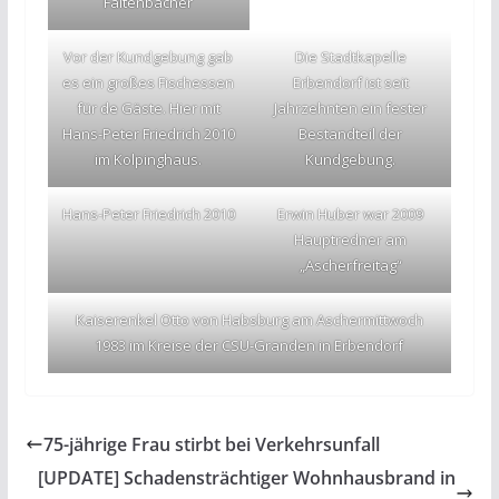
Faltenbacher
Vor der Kundgebung gab
Die Stadtkapelle
es ein großes Fischessen
Erbendorf ist seit
für de Gäste. Hier mit
Jahrzehnten ein fester
Hans-Peter Friedrich 2010
Bestandteil der
im Kolpinghaus.
Kundgebung.
Hans-Peter Friedrich 2010
Erwin Huber war 2009
Hauptredner am
„Ascherfreitag“
Kaiserenkel Otto von Habsburg am Aschermittwoch
1983 im Kreise der CSU-Granden in Erbendorf
75-jährige Frau stirbt bei Verkehrsunfall
[UPDATE] Schadensträchtiger Wohnhausbrand in