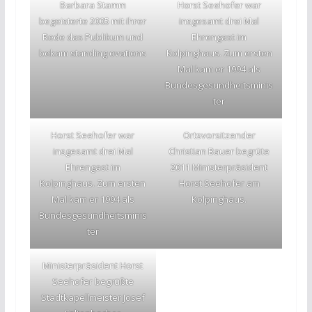
Barbara Stamm
Horst Seehofer war
begeisterte 2005 mit ihrer
insgesamt drei Mal
Rede das Publikum und
Ehrengast im
bekam standing ovations
Kolpinghaus. Zum ersten
Mal kam er 1994 als
Bundesgesundheitsminis
ter
Horst Seehofer war
Ortsvorsitzender
insgesamt drei Mal
Christian Bauer begrüte
Ehrengast im
2011 Ministerpräsident
Kolpinghaus. Zum ersten
Horst Seehofer am
Mal kam er 1994 als
Kolpinghaus.
Bundesgesundheitsminis
ter
Ministerpräsident Horst
Seehofer begrüßte
Stadtkapellmeister Josef