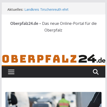
Zum
Aktuelles:
Landkreis Tirschenreuth ehrt
Inhalt
Weiterbildungsabsolventen
springen
Ortsumgehung Waldershof ist eröffnet
Oberpfalz24.de –
Das neue Online-Portal für die
Deutsch-amerikanischer Schüleraustausch zu
Gast im Landratsamt
Oberpfalz
Vater und Sohn mit Waffen und Böllern erwischt
Frau in Weiden mit Messer schwer verletzt