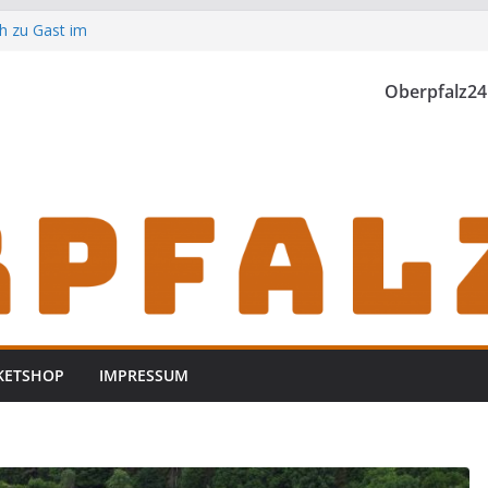
h zu Gast im
Oberpfalz24
th einzubrechen
iden
KETSHOP
IMPRESSUM