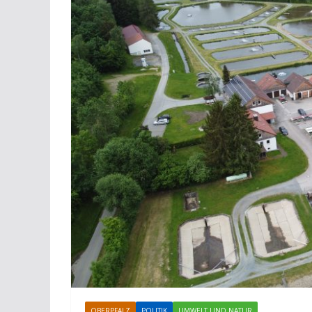
OBERPFALZ
POLITIK
UMWELT UND NATUR