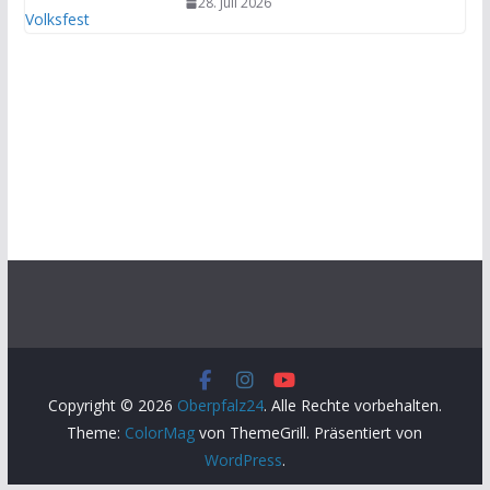
28. Juli 2026
Copyright © 2026
Oberpfalz24
. Alle Rechte vorbehalten.
Theme:
ColorMag
von ThemeGrill. Präsentiert von
WordPress
.