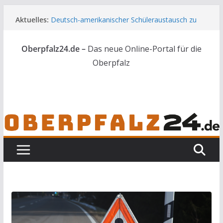
Zum
Aktuelles:
Deutsch-amerikanischer Schüleraustausch zu
Inhalt
Gast im Landratsamt
springen
Wenn selbst der Polizeialltag kurios wird
Oberpfalz24.de –
Das neue Online-Portal für die
Unbekannte versuchen in Gebäude in Reuth
einzubrechen
Oberpfalz
Audi prallt gegen Brückengeländer in Weiden
Ortsumgehung Waldershof ist eröffnet