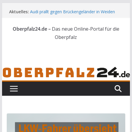
Zum
Aktuelles:
Audi prallt gegen Brückengeländer in Weiden
Inhalt
Feldbrand bei Waldsassen schnell unter
springen
Kontrolle
Oberpfalz24.de –
Das neue Online-Portal für die
Kindergeburtstag endet für Erwachsene im
Polizeigewahrsam
Oberpfalz
Wenn selbst der Polizeialltag kurios wird
Unbekannte versuchen in Gebäude in Reuth
einzubrechen