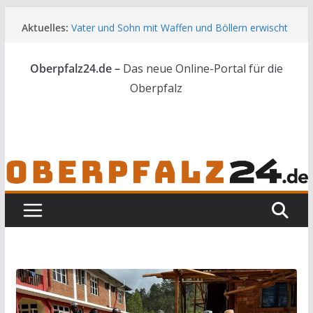
Zum
Aktuelles:
Vater und Sohn mit Waffen und Böllern erwischt
Inhalt
Unbekannte versuchen in Gebäude in Reuth
springen
einzubrechen
Oberpfalz24.de –
Das neue Online-Portal für die
Audi prallt gegen Brückengeländer in Weiden
Ortsumgehung Waldershof ist eröffnet
Oberpfalz
Deutsch-amerikanischer Schüleraustausch zu
Gast im Landratsamt