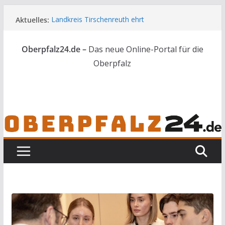
Zum
Aktuelles:
Landkreis Tirschenreuth ehrt
Inhalt
Weiterbildungsabsolventen
springen
Ortsumgehung Waldershof ist eröffnet
Oberpfalz24.de –
Das neue Online-Portal für die
Deutsch-amerikanischer Schüleraustausch zu
Gast im Landratsamt
Oberpfalz
Vater und Sohn mit Waffen und Böllern erwischt
Frau in Weiden mit Messer schwer verletzt