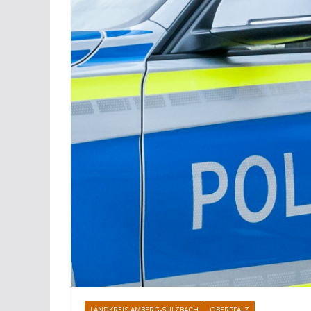
LANDKREIS AMBERG-SULZBACH
OBERPFALZ