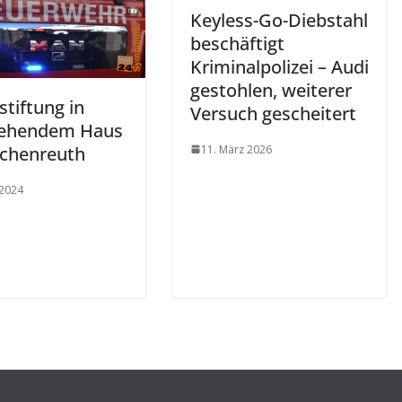
Keyless-Go-Diebstahl
beschäftigt
Kriminalpolizei – Audi
gestohlen, weiterer
tiftung in
Versuch gescheitert
tehendem Haus
11. März 2026
schenreuth
 2024