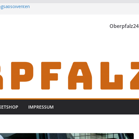
ungsabsolventen
h zu Gast im
Oberpfalz24
rwischt
zt
KETSHOP
IMPRESSUM