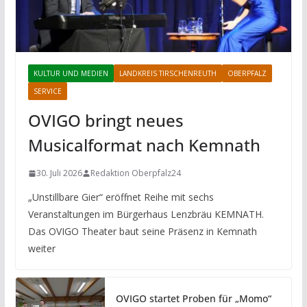
KULTUR UND MEDIEN
LANDKREIS TIRSCHENREUTH
OBERPFALZ
SERVICE
OVIGO bringt neues
Musicalformat nach Kemnath
30. Juli 2026
Redaktion Oberpfalz24
„Unstillbare Gier“ eröffnet Reihe mit sechs
Veranstaltungen im Bürgerhaus Lenzbräu KEMNATH.
Das OVIGO Theater baut seine Präsenz in Kemnath
weiter
OVIGO startet Proben für „Momo“