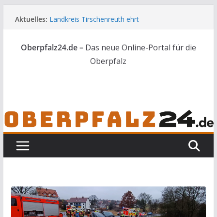
Zum
Aktuelles:
Landkreis Tirschenreuth ehrt
Inhalt
Weiterbildungsabsolventen
springen
Ortsumgehung Waldershof ist eröffnet
Oberpfalz24.de –
Das neue Online-Portal für die
Deutsch-amerikanischer Schüleraustausch zu
Gast im Landratsamt
Oberpfalz
Vater und Sohn mit Waffen und Böllern erwischt
Frau in Weiden mit Messer schwer verletzt