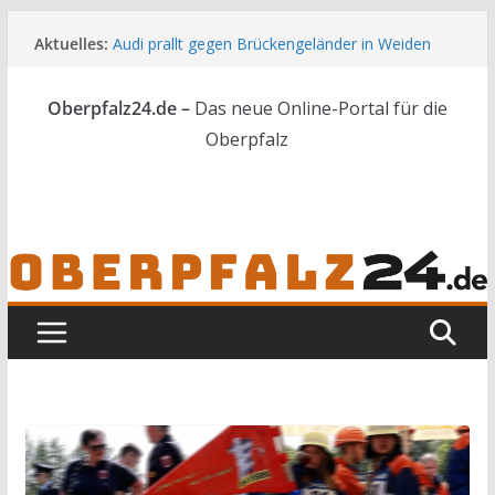
Zum
Aktuelles:
Audi prallt gegen Brückengeländer in Weiden
Inhalt
Feldbrand bei Waldsassen schnell unter
springen
Kontrolle
Oberpfalz24.de –
Das neue Online-Portal für die
Kindergeburtstag endet für Erwachsene im
Polizeigewahrsam
Oberpfalz
Wenn selbst der Polizeialltag kurios wird
Unbekannte versuchen in Gebäude in Reuth
einzubrechen