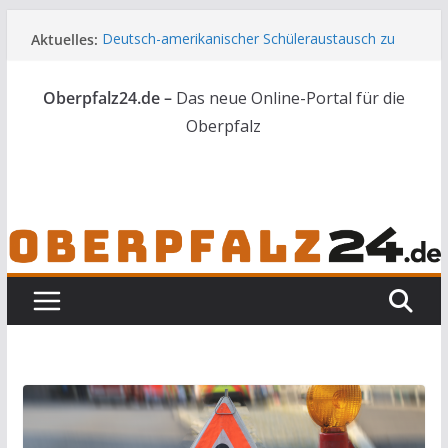
Zum
Aktuelles:
Deutsch-amerikanischer Schüleraustausch zu
Inhalt
Gast im Landratsamt
springen
Wenn selbst der Polizeialltag kurios wird
Oberpfalz24.de –
Das neue Online-Portal für die
Unbekannte versuchen in Gebäude in Reuth
einzubrechen
Oberpfalz
Audi prallt gegen Brückengeländer in Weiden
Ortsumgehung Waldershof ist eröffnet