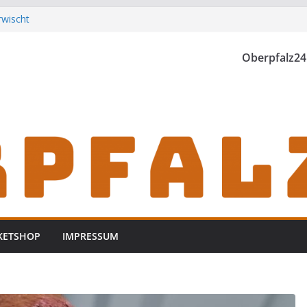
rwischt
th einzubrechen
iden
Oberpfalz24
h zu Gast im
KETSHOP
IMPRESSUM