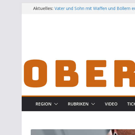
Zum
Aktuelles:
Vater und Sohn mit Waffen und Böllern e
Unbekannte versuchen in Gebäude in Reu
Inhalt
Audi prallt gegen Brückengeländer in We
springen
Ortsumgehung Waldershof ist eröffnet
Deutsch-amerikanischer Schüleraustausc
Landratsamt
REGION
RUBRIKEN
VIDEO
TIC