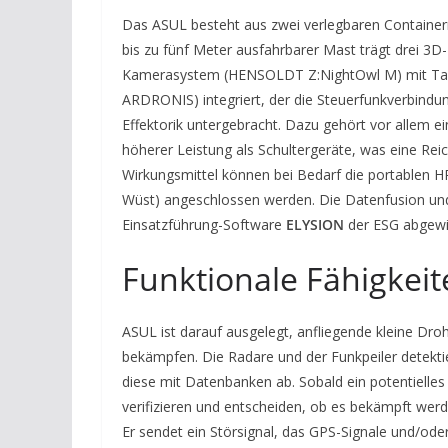
Das ASUL besteht aus zwei verlegbaren Containern.
bis zu fünf Meter ausfahrbarer Mast trägt drei 3
Kamerasystem (HENSOLDT Z:NightOwl M) mit Tag-
ARDRONIS) integriert, der die Steuerfunkverbindun
Effektorik untergebracht. Dazu gehört vor allem ei
höherer Leistung als Schultergeräte, was eine Rei
Wirkungsmittel können bei Bedarf die portablen
Wüst) angeschlossen werden. Die Datenfusion und
Einsatzführung-Software
ELYSION
der ESG abgewic
Funktionale Fähigkeit
ASUL ist darauf ausgelegt, anfliegende kleine Drohn
bekämpfen. Die Radare und der Funkpeiler detekti
diese mit Datenbanken ab. Sobald ein potentielles 
verifizieren und entscheiden, ob es bekämpft wer
Er sendet ein Störsignal, das GPS-Signale und/ode