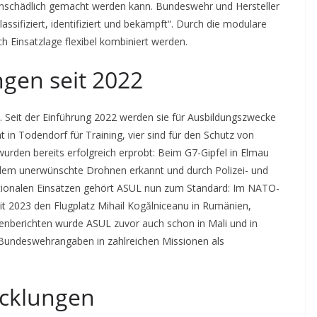
 unschädlich gemacht werden kann. Bundeswehr und Hersteller
assifiziert, identifiziert und bekämpft“. Durch die modulare
h Einsatzlage flexibel kombiniert werden.
ngen seit 2022
 Seit der Einführung 2022 werden sie für Ausbildungszwecke
 in Todendorf für Training, vier sind für den Schutz von
urden bereits erfolgreich erprobt: Beim G7-Gipfel in Elmau
ndem unerwünschte Drohnen erkannt und durch Polizei- und
nationalen Einsätzen gehört ASUL nun zum Standard: Im NATO-
eit 2023 den Flugplatz Mihail Kogălniceanu in Rumänien,
nberichten wurde ASUL zuvor auch schon in Mali und in
h Bundeswehrangaben in zahlreichen Missionen als
icklungen