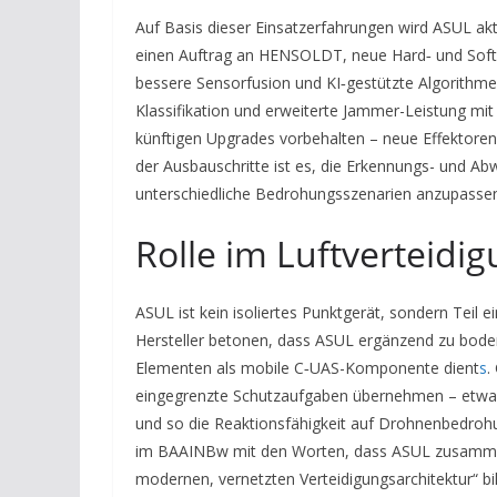
Auf Basis dieser Einsatzerfahrungen wird ASUL a
einen Auftrag an HENSOLDT, neue Hard‑ und Soft
bessere Sensorfusion und KI‑gestützte Algorithme
Klassifikation und erweiterte Jammer-Leistung mit
künftigen Upgrades vorbehalten – neue Effektoren
der Ausbauschritte ist es, die Erkennungs- und Abw
unterschiedliche Bedrohungsszenarien anzupasse
Rolle im Luftverteidi
ASUL ist kein isoliertes Punktgerät, sondern Teil
Hersteller betonen, dass ASUL ergänzend zu bod
Elementen als mobile C‑UAS-Komponente dient
s
.
eingegrenzte Schutzaufgaben übernehmen – etwa d
und so die Reaktionsfähigkeit auf Drohnenbedrohun
im BAAINBw mit den Worten, dass ASUL zusammen
modernen, vernetzten Verteidigungsarchitektur“ bi