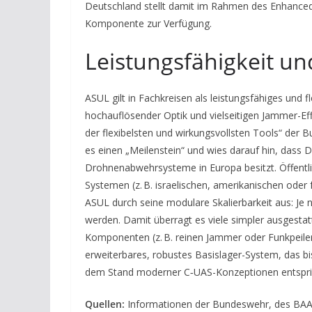
Deutschland stellt damit im Rahmen des Enhanced
Komponente zur Verfügung.
Leistungsfähigkeit un
ASUL gilt in Fachkreisen als leistungsfähiges und
hochauflösender Optik und vielseitigen Jammer-E
der flexibelsten und wirkungsvollsten Tools“ de
es einen „Meilenstein“ und wies darauf hin, dass 
Drohnenabwehrsysteme in Europa besitzt. Öffentl
Systemen (z. B. israelischen, amerikanischen oder 
ASUL durch seine modulare Skalierbarkeit aus: J
werden. Damit überragt es viele simpler ausgestatt
Komponenten (z. B. reinen Jammer oder Funkpeile
erweiterbares, robustes Basislager-System, das bis
dem Stand moderner C‑UAS-Konzeptionen entspri
Quellen:
Informationen der Bundeswehr, des BA