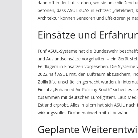
dann oft in der Luft stehen, wo sie anschließend
betonen, dass ASUL sUAS in Echtzeit „detektiert, kl
Architektur können Sensoren und Effektoren je nac
Einsätze und Erfahru
Fünf ASUL-Systeme hat die Bundeswehr beschafft.
und Auslandseinsätze vorgehalten – ein Gerät steht
Feldlagern in Einsätzen vorgesehen. Die Systeme w
2022 half ASUL mit, den Luftraum abzusichern, i
Zollkräfte unschädlich gemacht wurden. In inter
Einsatz „Enhanced Air Policing South“ sichert es s
zusammen mit deutschen Eurofightern. Laut Medie
Estland erprobt. Alles in allem hat sich ASUL nac
wirkungsvolles Drohnenabwehrmittel bewährt.
Geplante Weiterentw