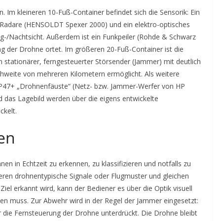
 Im kleineren 10-Fuß-Container befindet sich die Sensorik: Ein
D-Radare (HENSOLDT Spexer 2000) und ein elektro-optisches
/Nachtsicht. Außerdem ist ein Funkpeiler (Rohde & Schwarz
g der Drohne ortet. Im größeren 20-Fuß-Container ist die
n stationärer, ferngesteuerter Störsender (Jammer) mit deutlich
chweite von mehreren Kilometern ermöglicht. Als weitere
 HP47+ „Drohnenfäuste“ (Netz- bzw. Jammer-Werfer von HP
 das Lagebild werden über die eigens entwickelte
kelt.
en
en in Echtzeit zu erkennen, zu klassifizieren und notfalls zu
eren drohnentypische Signale oder Flugmuster und gleichen
Ziel erkannt wird, kann der Bediener es über die Optik visuell
den muss. Zur Abwehr wird in der Regel der Jammer eingesetzt:
r die Fernsteuerung der Drohne unterdrückt. Die Drohne bleibt