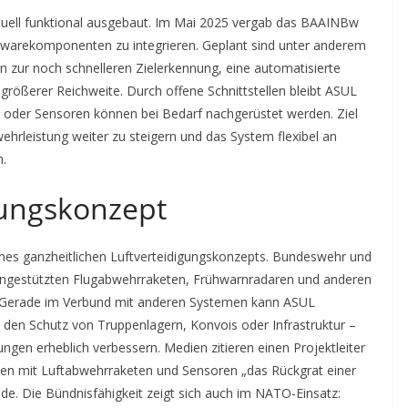
ktuell funktional ausgebaut. Im Mai 2025 vergab das BAAINBw
warekomponenten zu integrieren. Geplant sind unter anderem
n zur noch schnelleren Zielerkennung, eine automatisierte
 größerer Reichweite. Durch offene Schnittstellen bleibt ASUL
 oder Sensoren können bei Bedarf nachgerüstet werden. Ziel
ehrleistung weiter zu steigern und das System flexibel an
n.
gungskonzept
 eines ganzheitlichen Luftverteidigungskonzepts. Bundeswehr und
engestützten Flugabwehrraketen, Frühwarnradaren und anderen
 Gerade im Verbund mit anderen Systemen kann ASUL
en Schutz von Truppenlagern, Konvois oder Infrastruktur –
gen erheblich verbessern. Medien zitieren einen Projektleiter
 mit Luftabwehrraketen und Sensoren „das Rückgrat einer
lde. Die Bündnisfähigkeit zeigt sich auch im NATO-Einsatz: