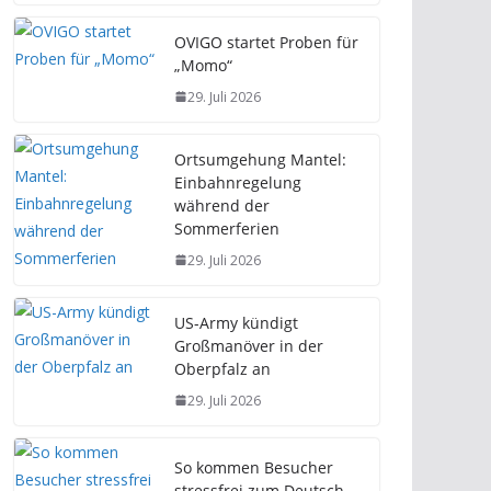
OVIGO startet Proben für
„Momo“
29. Juli 2026
Ortsumgehung Mantel:
Einbahnregelung
während der
Sommerferien
29. Juli 2026
US-Army kündigt
Großmanöver in der
Oberpfalz an
29. Juli 2026
So kommen Besucher
stressfrei zum Deutsch-