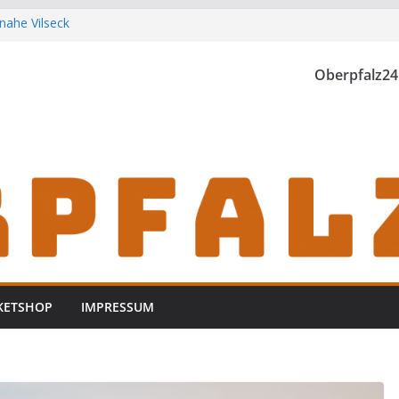
nahe Vilseck
t der Landwirtschaft
unden
Oberpfalz24
stock bei Waidhaus
 Vohenstrauß aus
KETSHOP
IMPRESSUM