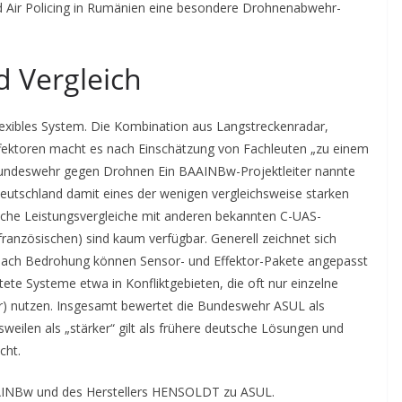
 Air Policing in Rumänien eine besondere Drohnenabwehr-
d Vergleich
 flexibles System. Die Kombination aus Langstreckenradar,
ffektoren macht es nach Einschätzung von Fachleuten „zu einem
r Bundeswehr gegen Drohnen Ein BAAINBw-Projektleiter nannte
Deutschland damit eines der wenigen vergleichsweise starken
iche Leistungsvergleiche mit anderen bekannten C-UAS-
französischen) sind kaum verfügbar. Generell zeichnet sich
e nach Bedrohung können Sensor- und Effektor-Pakete angepasst
ete Systeme etwa in Konfliktgebieten, die oft nur einzelne
r) nutzen. Insgesamt bewertet die Bundeswehr ASUL als
weilen als „stärker“ gilt als frühere deutsche Lösungen und
cht.
AINBw und des Herstellers HENSOLDT zu ASUL.