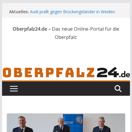
Zum
Aktuelles:
Audi prallt gegen Brückengeländer in Weiden
Inhalt
Feldbrand bei Waldsassen schnell unter
springen
Kontrolle
Oberpfalz24.de –
Das neue Online-Portal für die
Kindergeburtstag endet für Erwachsene im
Polizeigewahrsam
Oberpfalz
Wenn selbst der Polizeialltag kurios wird
Unbekannte versuchen in Gebäude in Reuth
einzubrechen