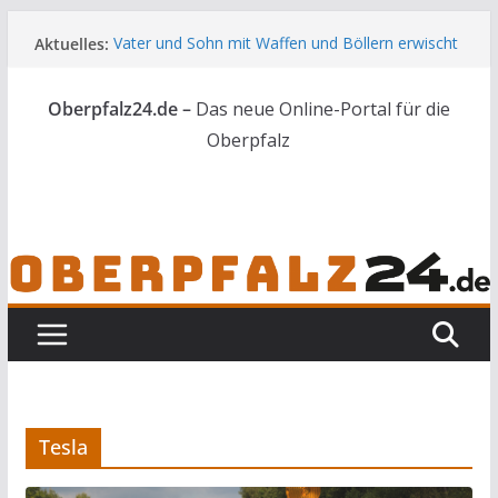
Zum
Aktuelles:
Vater und Sohn mit Waffen und Böllern erwischt
Inhalt
Unbekannte versuchen in Gebäude in Reuth
springen
einzubrechen
Oberpfalz24.de –
Das neue Online-Portal für die
Audi prallt gegen Brückengeländer in Weiden
Ortsumgehung Waldershof ist eröffnet
Oberpfalz
Deutsch-amerikanischer Schüleraustausch zu
Gast im Landratsamt
Tesla