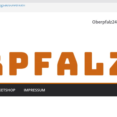
ungsabsolventen
h zu Gast im
Oberpfalz24
rwischt
zt
KETSHOP
IMPRESSUM